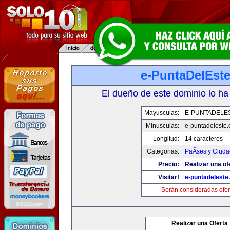
e-PuntaDelEst
El dueño de este dominio lo ha
Mayusculas:
E-PUNTADELE
Minusculas:
e-puntadeleste
Longitud:
14 caracteres
Categorias:
PaÃ­ses y Ciud
Precio:
Realizar una of
Visitar!
e-puntadeleste
Serán consideradas ofer
Realizar una Oferta