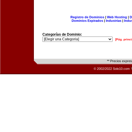
Registro de Dominios
|
Web Hosting
|
D
Dominios Expirados
|
Industrias
|
Indu
Categorías de Dominio:
[Pág. princi
** Precios expre
© 2002/2022 Solo10.com