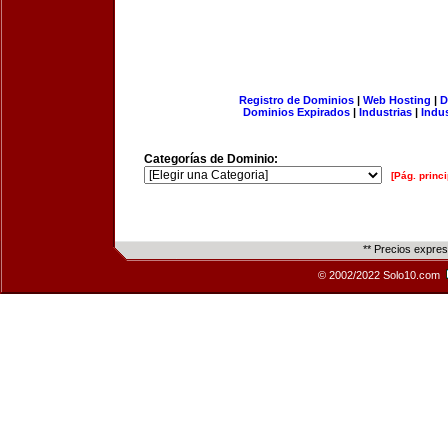
Registro de Dominios
|
Web Hosting
|
D
Dominios Expirados
|
Industrias
|
Indu
Categorías de Dominio:
[Pág. princi
** Precios expre
© 2002/2022 Solo10.com