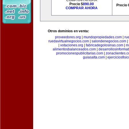
COMPRAR AHORA
Precio $
890.00
Precio 
COMPRAR AHORA
Otros dominios en venta:
proveedores.org
|
mundopropiedades.com
|
ru
ruedavirtualnegocios.com
|
salondenegocios.com
|
|
votaciones.org
|
fabricadegolosinas.com
|
m
alimentosbalanceados.com
|
desarrollosinforma
promocionespublicitarias.com
|
zonaclientes.
guiasalta.com
|
ejerciciosfisi