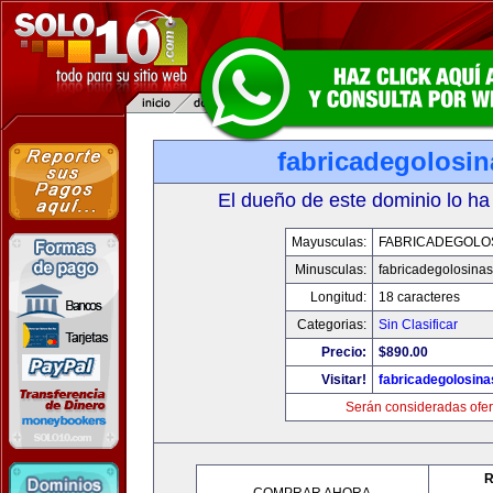
fabricadegolosi
El dueño de este dominio lo ha
Mayusculas:
FABRICADEGOLO
Minusculas:
fabricadegolosina
Longitud:
18 caracteres
Categorias:
Sin Clasificar
Precio:
$890.00
Visitar!
fabricadegolosin
Serán consideradas ofer
R