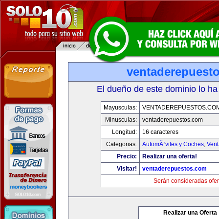
ventaderepuest
El dueño de este dominio lo ha
Mayusculas:
VENTADEREPUESTOS.CO
Minusculas:
ventaderepuestos.com
Longitud:
16 caracteres
Categorias:
AutomÃ³viles y Coches
,
Vent
Precio:
Realizar una oferta!
Visitar!
ventaderepuestos.com
Serán consideradas ofer
Realizar una Oferta