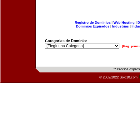
Registro de Dominios
|
Web Hosting
|
D
Dominios Expirados
|
Industrias
|
Indu
Categorías de Dominio:
[Pág. princi
** Precios expre
© 2002/2022 Solo10.com