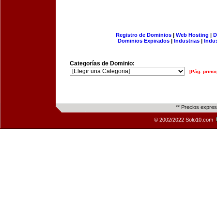
Registro de Dominios
|
Web Hosting
|
D
Dominios Expirados
|
Industrias
|
Indu
Categorías de Dominio:
[Pág. princi
** Precios expre
© 2002/2022 Solo10.com