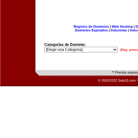
Registro de Dominios
|
Web Hosting
|
D
Dominios Expirados
|
Industrias
|
Indu
Categorías de Dominio:
[Pág. princi
** Precios expre
© 2002/2022 Solo10.com