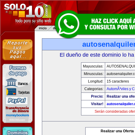
autosenalquile
El dueño de este dominio lo ha
Mayusculas:
AUTOSENALQU
Minusculas:
autosenalquiler.
Longitud:
15 caracteres
Categorias:
AutomÃ³viles y 
Precio:
Realizar una ofe
Visitar!
autosenalquiler
Serán consideradas ofer
Realizar una Oferta